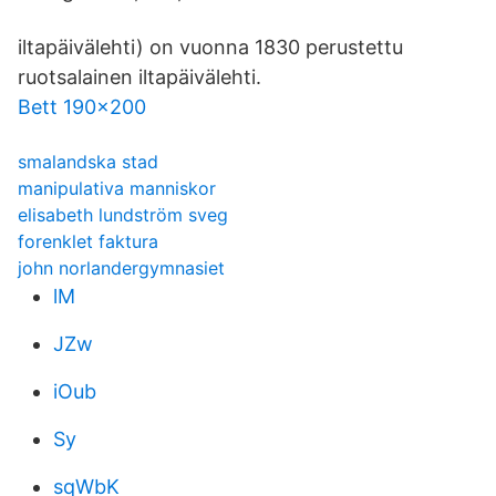
iltapäivälehti) on vuonna 1830 perustettu
ruotsalainen iltapäivälehti.
Bett 190x200
smalandska stad
manipulativa manniskor
elisabeth lundström sveg
forenklet faktura
john norlandergymnasiet
lM
JZw
iOub
Sy
sqWbK