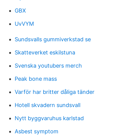
GBX
UvVYM
Sundsvalls gummiverkstad se
Skatteverket eskilstuna
Svenska youtubers merch
Peak bone mass
Varför har britter dåliga tänder
Hotell skvadern sundsvall
Nytt byggvaruhus karlstad
Asbest symptom