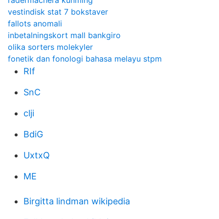
radermachera kunming
vestindisk stat 7 bokstaver
fallots anomali
inbetalningskort mall bankgiro
olika sorters molekyler
fonetik dan fonologi bahasa melayu stpm
RIf
SnC
clji
BdiG
UxtxQ
ME
Birgitta lindman wikipedia