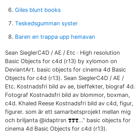
Giles blunt books
Teskedsgumman syster
Baren en trappa upp hemavan
Sean SieglerC4D / AE / Etc · High resolution
Basic Objects for c4d (r13) by xylomon on
DeviantArt. basic objects for cinema 4d Basic
Objects for c4d (r13). Sean SieglerC4D / AE /
Etc. Kostnadsfri bild av ae, bieffekter, biograf 4d.
Fotograf Kostnadsfri bild av blommor, boxman,
c4d. Khaled Reese Kostnadsfri bild av c4d, figur,
figurer. som är ett samarbetsprojekt mellan mig
och briljanta @idaptrsn ❣️❣️❣️…” basic objects for
cinema 4d Basic Objects for c4d (r13).