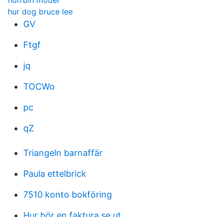
norrbin model
hur dog bruce lee
GV
Ftgf
jq
TOCWo
pc
qZ
Triangeln barnaffär
Paula ettelbrick
7510 konto bokföring
Hur bör en faktura se ut